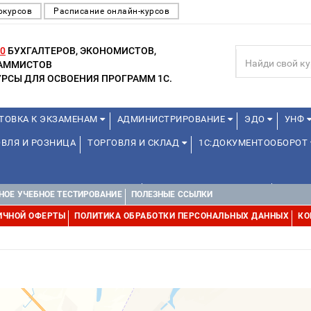
окурсов
Расписание онлайн-курсов
0
БУХГАЛТЕРОВ, ЭКОНОМИСТОВ,
РАММИСТОВ
РСЫ ДЛЯ ОСВОЕНИЯ ПРОГРАММ 1С.
ТОВКА К ЭКЗАМЕНАМ
АДМИНИСТРИРОВАНИЕ
ЭДО
УНФ
ВЛЯ И РОЗНИЦА
ТОРГОВЛЯ И СКЛАД
1С:ДОКУМЕНТООБОРОТ
1С:УПРАВЛЕНИЕ ХОЛДИНГОМ
УПРАВЛЕНИЕ ПРОЕКТАМИ
ДРУГИ
НОЕ УЧЕБНОЕ ТЕСТИРОВАНИЕ
ПОЛЕЗНЫЕ ССЫЛКИ
ИЧНОЙ ОФЕРТЫ
ПОЛИТИКА ОБРАБОТКИ ПЕРСОНАЛЬНЫХ ДАННЫХ
КО